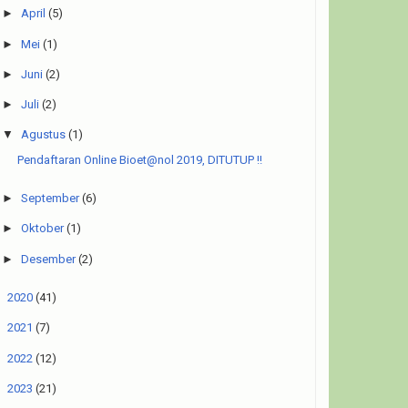
►
April
(5)
►
Mei
(1)
►
Juni
(2)
►
Juli
(2)
▼
Agustus
(1)
Pendaftaran Online Bioet@nol 2019, DITUTUP !!
►
September
(6)
►
Oktober
(1)
►
Desember
(2)
►
2020
(41)
►
2021
(7)
►
2022
(12)
►
2023
(21)