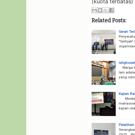
(kuota terbatas)
Related Posts:
Serah Te
Penyeraha
"Sertijab
organisas
Istighosa
Warga Pen
lain adal
yang ruti
Kajian R
Meskipun 
mahasisw
kajian is
Pelatiha
Serangka
2025 Pel