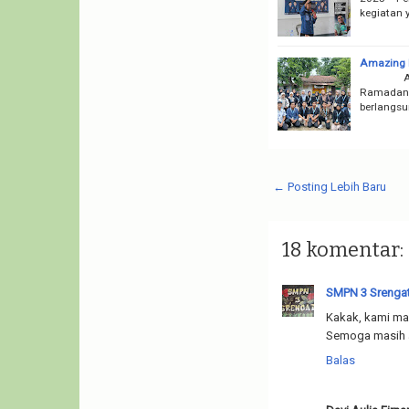
kegiatan 
Amazing
Acara ta
Ramadan u
berlangs
← Posting Lebih Baru
18 komentar:
SMPN 3 Srenga
Kakak, kami mau 
Semoga masih a
Balas