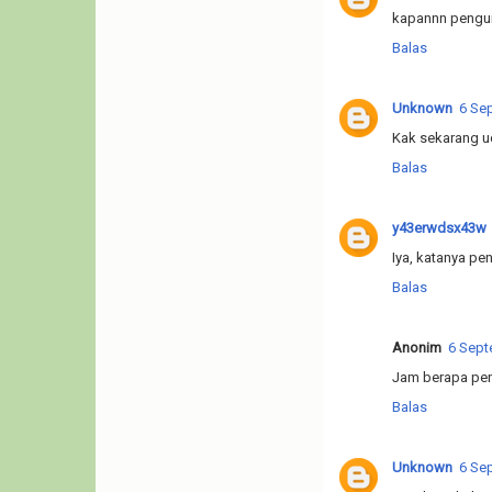
kapannn peng
Balas
Unknown
6 Se
Kak sekarang u
Balas
y43erwdsx43w
Iya, katanya p
Balas
Anonim
6 Sept
Jam berapa pe
Balas
Unknown
6 Se