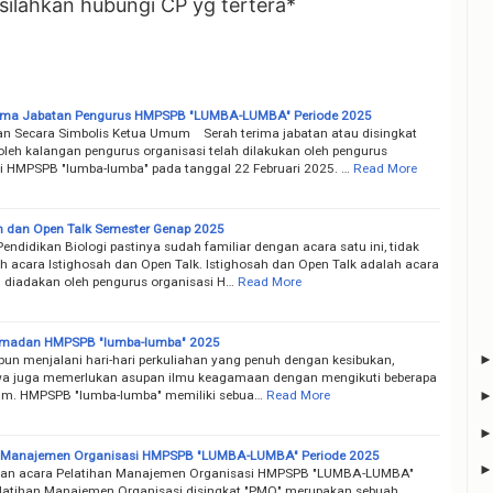
 silahkan hubungi CP yg tertera*
rima Jabatan Pengurus HMPSPB "LUMBA-LUMBA" Periode 2025
n Secara Simbolis Ketua Umum Serah terima jabatan atau disingkat
" oleh kalangan pengurus organisasi telah dilakukan oleh pengurus
i HMPSPB "lumba-lumba" pada tanggal 22 Februari 2025. …
Read More
h dan Open Talk Semester Genap 2025
didikan Biologi pastinya sudah familiar dengan acara satu ini, tidak
ah acara Istighosah dan Open Talk. Istighosah dan Open Talk adalah acara
n diadakan oleh pengurus organisasi H…
Read More
amadan HMPSPB "lumba-lumba" 2025
menjalani hari-hari perkuliahan yang penuh dengan kesibukan,
a juga memerlukan asupan ilmu keagamaan dengan mengikuti beberapa
lam. HMPSPB "lumba-lumba" memiliki sebua…
Read More
n Manajemen Organisasi HMPSPB "LUMBA-LUMBA" Periode 2025
ian acara Pelatihan Manajemen Organisasi HMPSPB "LUMBA-LUMBA"
atihan Manajemen Organisasi disingkat "PMO" merupakan sebuah