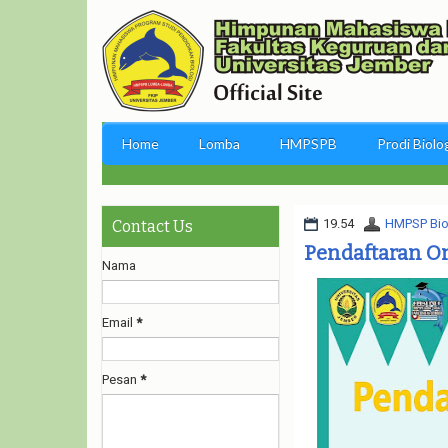
Home
Lomba
HMPSPB
Prodi Biolo
19.54
HMPSP Bio
Contact Us
Pendaftaran On
Nama
Email
*
Pesan
*