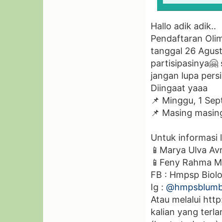
Hallo adik adik..
Pendaftaran Olim
tanggal 26 Agust
partisipasinya🤗
jangan lupa persi
Diingaat yaaa
📌 Minggu, 1 Se
📌 Masing masing
Untuk informasi l
📱Marya Ulva Avr
📱Feny Rahma Ma
FB : Hmpsp Biol
Ig :
@hmpsblumb
Atau melalui ht
kalian yang ter