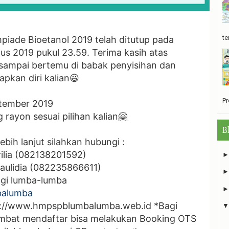
te
piade Bioetanol 2019 telah ditutup pada
us 2019 pukul 23.59. Terima kasih atas
 sampai bertemu di babak penyisihan dan
apkan diri kalian😃
Pr
ptember 2019
 rayon sesuai pilihan kalian🤗
B
ebih lanjut silahkan hubungi :
ilia (082138201592)
ulidia (082235866611)
ogi lumba-lumba
alumba
tp://www.hmpspblumbalumba.web.id *Bagi
lambat mendaftar bisa melakukan Booking OTS