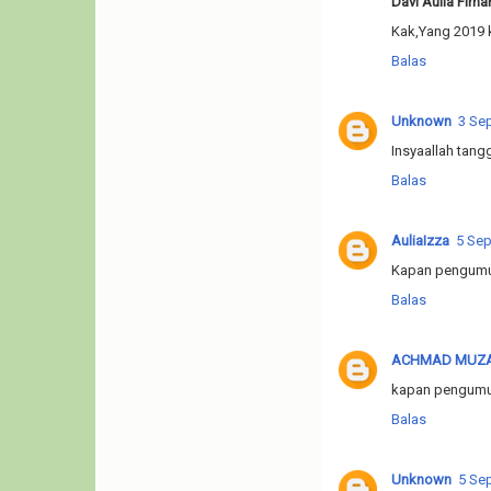
Davi Aulia Firn
Kak,Yang 2019 
Balas
Unknown
3 Se
Insyaallah tang
Balas
AuliaIzza
5 Sep
Kapan pengumu
Balas
ACHMAD MUZA
kapan pengum
Balas
Unknown
5 Se