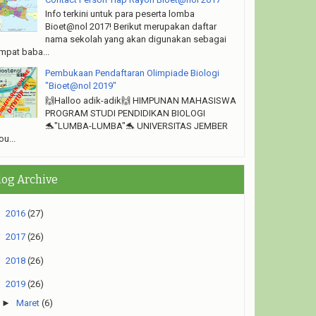
Info terkini untuk para peserta lomba
Bioet@nol 2017! Berikut merupakan daftar
nama sekolah yang akan digunakan sebagai
mpat baba...
Pembukaan Pendaftaran Olimpiade Biologi
"Bioet@nol 2019"
🙌Halloo adik-adik🙌 HIMPUNAN MAHASISWA
PROGRAM STUDI PENDIDIKAN BIOLOGI
🐬"LUMBA-LUMBA"🐬 UNIVERSITAS JEMBER
ou...
log Archive
►
2016
(27)
►
2017
(26)
►
2018
(26)
▼
2019
(26)
►
Maret
(6)