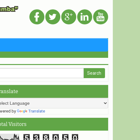
ranslate
ered by
Translate
otal Visitors
5
3
8
0
5
0