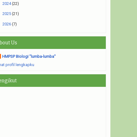
►
2024
(22)
►
2025
(21)
►
2026
(7)
bout Us
HMPSP Biologi "lumba-lumba"
hat profil lengkapku
engikut