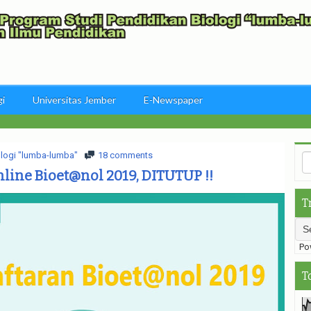
gi
Universitas Jember
E-Newspaper
logi "lumba-lumba"
18 comments
line Bioet@nol 2019, DITUTUP !!
T
Pow
T