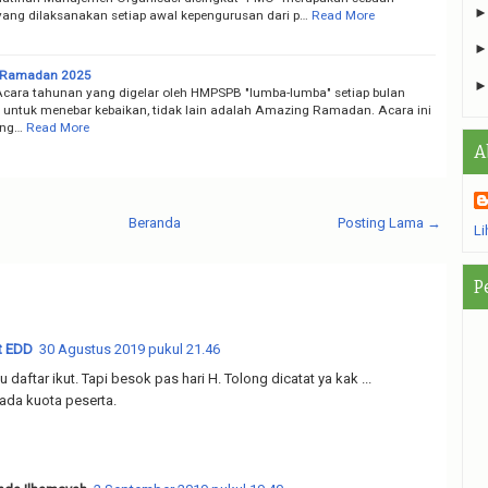
yang dilaksanakan setiap awal kepengurusan dari p…
Read More
 Ramadan 2025
hunan yang digelar oleh HMPSPB "lumba-lumba" setiap bulan
ntuk menebar kebaikan, tidak lain adalah Amazing Ramadan. Acara ini
ung…
Read More
A
Beranda
Posting Lama →
Li
P
t EDD
30 Agustus 2019 pukul 21.46
daftar ikut. Tapi besok pas hari H. Tolong dicatat ya kak ...
da kuota peserta.