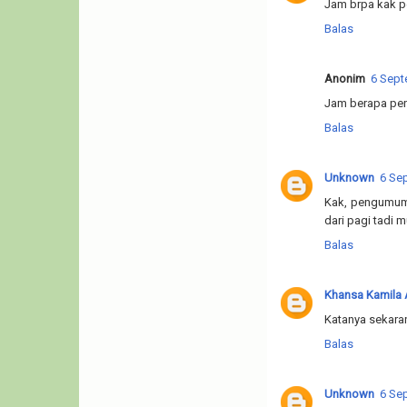
Jam brpa kak 
Balas
Anonim
6 Sept
Jam berapa pe
Balas
Unknown
6 Se
Kak, pengumuma
dari pagi tadi 
Balas
Khansa Kamila 
Katanya sekar
Balas
Unknown
6 Se