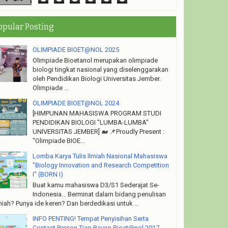
opular Posting
OLIMPIADE BIOET@NOL 2025
Olimpiade Bioetanol merupakan olimpiade
biologi tingkat nasional yang diselenggarakan
oleh Pendidikan Biologi Universitas Jember.
Olimpiade ...
OLIMPIADE BIOET@NOL 2024
[HIMPUNAN MAHASISWA PROGRAM STUDI
PENDIDIKAN BIOLOGI "LUMBA-LUMBA"
UNIVERSITAS JEMBER] 🐋 📌Proudly Present :
"Olimpiade BIOE...
Lomba Karya Tulis Ilmiah Nasional Mahasiswa
"Biology Innovation and Research Competition
I" (BORN I)
Buat kamu mahasiswa D3/S1 Sederajat Se-
Indonesia... Berminat dalam bidang penulisan
miah? Punya ide keren? Dan berdedikasi untuk ...
INFO PENTING! Tempat Penyisihan Serta
Contact Person Tiap Rayon Bioet@nol 2017