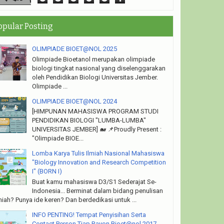
opular Posting
gi
OLIMPIADE BIOET@NOL 2025
Olimpiade Bioetanol merupakan olimpiade
biologi tingkat nasional yang diselenggarakan
oleh Pendidikan Biologi Universitas Jember.
Olimpiade ...
OLIMPIADE BIOET@NOL 2024
[HIMPUNAN MAHASISWA PROGRAM STUDI
PENDIDIKAN BIOLOGI "LUMBA-LUMBA"
UNIVERSITAS JEMBER] 🐋 📌Proudly Present :
"Olimpiade BIOE...
Lomba Karya Tulis Ilmiah Nasional Mahasiswa
"Biology Innovation and Research Competition
I" (BORN I)
Buat kamu mahasiswa D3/S1 Sederajat Se-
Indonesia... Berminat dalam bidang penulisan
miah? Punya ide keren? Dan berdedikasi untuk ...
INFO PENTING! Tempat Penyisihan Serta
Contact Person Tiap Rayon Bioet@nol 2017