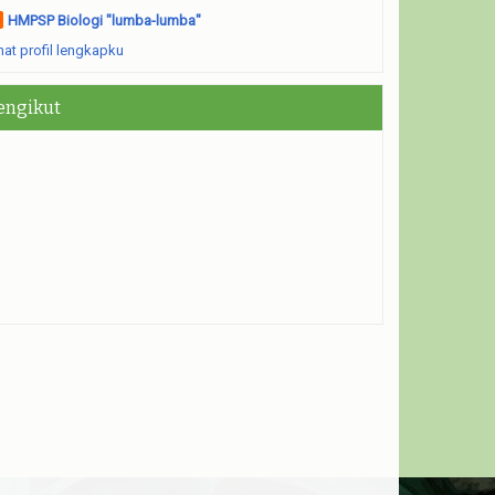
HMPSP Biologi "lumba-lumba"
hat profil lengkapku
engikut