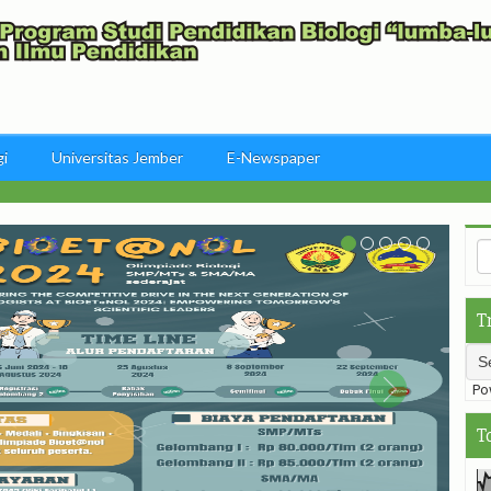
gi
Universitas Jember
E-Newspaper
T
Pow
T