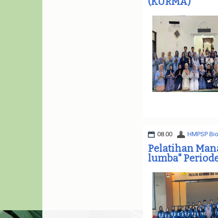
(KURMA)
08.00
HMPSP Bio
Pelatihan Man
lumba" Period