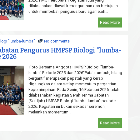
2026. PMO merupakan kegiatan rutin yang
dilaksanakan diawal kepengurusan dan bertujuan
untuk membekali pengurus baru agar lebih...
Read More
logi "lumba-lumba"
No comments
Jabatan Pengurus HMPSP Biologi "lumba-
e 2026
Foto Bersama Anggota HMPSP Biologi "lumba-
lumba" Periode 2025 dan 2026“Patah tumbuh, hilang
berganti” merupakan pepatah yang kerap
digaungkan dalam setiap momentum pergantian
kepemimpinan. Pada Senin, 16 Februari 2026, telah
dilaksanakan kegiatan Serah Terima Jabatan
(Sertijab) HMPSP Biologi “lumba-lumba” periode
2026. Kegiatan ini bukan sekadar seremoni,
melainkan momentum...
Read More