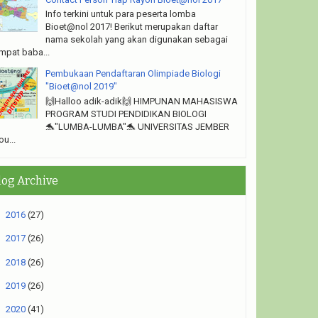
Info terkini untuk para peserta lomba
Bioet@nol 2017! Berikut merupakan daftar
nama sekolah yang akan digunakan sebagai
mpat baba...
Pembukaan Pendaftaran Olimpiade Biologi
"Bioet@nol 2019"
🙌Halloo adik-adik🙌 HIMPUNAN MAHASISWA
PROGRAM STUDI PENDIDIKAN BIOLOGI
🐬"LUMBA-LUMBA"🐬 UNIVERSITAS JEMBER
ou...
log Archive
►
2016
(27)
►
2017
(26)
►
2018
(26)
►
2019
(26)
►
2020
(41)