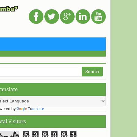
ranslate
ered by
Translate
otal Visitors
5
3
8
0
8
1