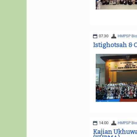
07.30
HMPSP Bio
Istighotsah & 
14.00
HMPSP Bio
Kajian Ukhuwa