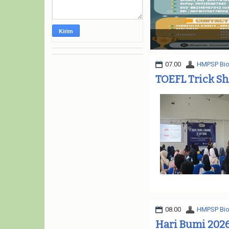
OLIMPIADE BIOET@NOL 2024
07.00
HMPSP Bio
TOEFL Trick Sh
08.00
HMPSP Bio
Hari Bumi 202