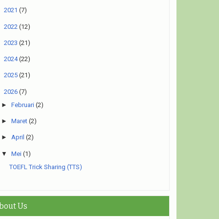
►
2021
(7)
►
2022
(12)
►
2023
(21)
►
2024
(22)
►
2025
(21)
▼
2026
(7)
►
Februari
(2)
►
Maret
(2)
►
April
(2)
▼
Mei
(1)
TOEFL Trick Sharing (TTS)
bout Us