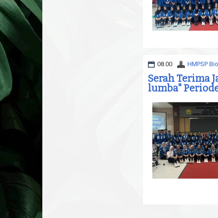
08.00
HMPSP Bio
Serah Terima 
lumba" Period