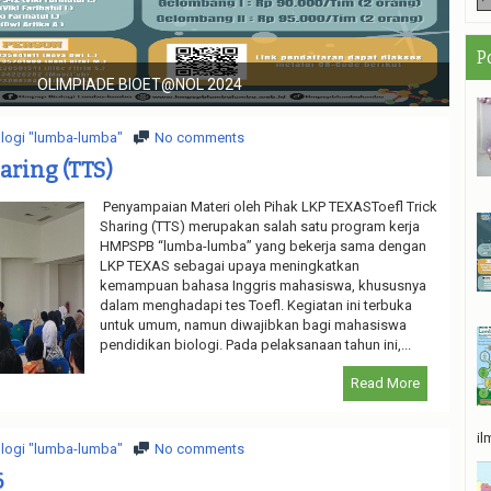
P
Hari Bumi dan Amazing Berba
logi "lumba-lumba"
No comments
aring (TTS)
Penyampaian Materi oleh Pihak LKP TEXASToefl Trick
Sharing (TTS) merupakan salah satu program kerja
HMPSPB “lumba-lumba” yang bekerja sama dengan
LKP TEXAS sebagai upaya meningkatkan
kemampuan bahasa Inggris mahasiswa, khususnya
dalam menghadapi tes Toefl. Kegiatan ini terbuka
untuk umum, namun diwajibkan bagi mahasiswa
pendidikan biologi. Pada pelaksanaan tahun ini,...
Read More
il
logi "lumba-lumba"
No comments
6