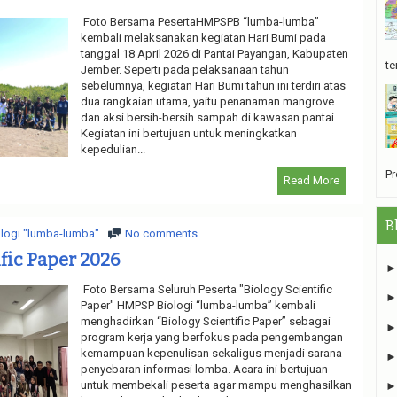
Foto Bersama PesertaHMPSPB “lumba-lumba”
kembali melaksanakan kegiatan Hari Bumi pada
tanggal 18 April 2026 di Pantai Payangan, Kabupaten
te
Jember. Seperti pada pelaksanaan tahun
sebelumnya, kegiatan Hari Bumi tahun ini terdiri atas
dua rangkaian utama, yaitu penanaman mangrove
dan aksi bersih-bersih sampah di kawasan pantai.
Kegiatan ini bertujuan untuk meningkatkan
kepedulian...
Pr
Read More
B
logi "lumba-lumba"
No comments
ific Paper 2026
Foto Bersama Seluruh Peserta "Biology Scientific
Paper" HMPSP Biologi “lumba-lumba” kembali
menghadirkan “Biology Scientific Paper” sebagai
program kerja yang berfokus pada pengembangan
kemampuan kepenulisan sekaligus menjadi sarana
penyebaran informasi lomba. Acara ini bertujuan
untuk membekali peserta agar mampu menghasilkan