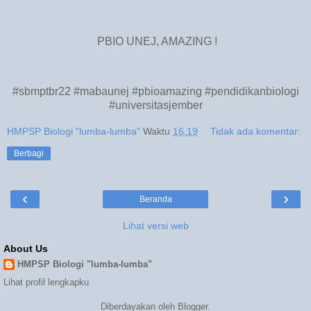
PBIO UNEJ, AMAZING !
#sbmptbr22 #mabaunej #pbioamazing #pendidikanbiologi
#universitasjember
HMPSP Biologi "lumba-lumba"
Waktu
16.19
Tidak ada komentar:
Berbagi
‹
›
Beranda
Lihat versi web
About Us
HMPSP Biologi "lumba-lumba"
Lihat profil lengkapku
Diberdayakan oleh
Blogger
.