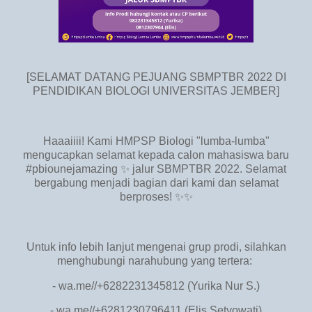
[SELAMAT DATANG PEJUANG SBMPTBR 2022 DI
PENDIDIKAN BIOLOGI UNIVERSITAS JEMBER]
Haaaiiii! Kami HMPSP Biologi "lumba-lumba"
mengucapkan selamat kepada calon mahasiswa baru
#pbiounejamazing ✨ jalur SBMPTBR 2022. Selamat
bergabung menjadi bagian dari kami dan selamat
berproses! ✨✨
Untuk info lebih lanjut mengenai grup prodi, silahkan
menghubungi narahubung yang tertera:
- wa.me//+6282231345812 (Yurika Nur S.)
- wa.me//+6281230796411 (Elis Setyowati)