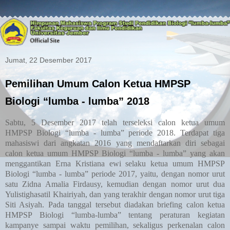
Jumat, 22 Desember 2017
Pemilihan Umum Calon Ketua HMPSP
Biologi “lumba - lumba” 2018
Sabtu,
5 Desember 2017 telah terseleksi calon ketua umum
HMPSP Biologi “lumba - lumba” pe
riode 2018. Terdapat tiga
mahasiswi dari angkatan 2016 yang mendaftarkan diri sebagai
calon ketua umum HMPSP Biologi “lumba - lumba” yang akan
menggantikan Erna Kristiana ewi selaku ketua umum HMPSP
Biologi “lumba - lumba” pe
riode 2017
, yaitu, dengan nomor urut
satu Zidna Amalia Firdausy, kemudian dengan nomor urut dua
Yulistighasatil Khairiyah, dan yang terakhir dengan nomor urut tiga
Siti Asiyah. Pada tanggal tersebut diadakan briefing calon ketua
HMPSP Biologi “lumba-lumba” tentang peraturan kegiatan
kampanye sampai waktu pemilihan, sekaligus perkenalan calon