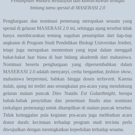
Penampilan Wandra Restusiyan dan kawan-kawan sebagai
bintang tamu spesial di MASERASI 2.0
Penghargaan dan nominasi pemenang merupakan sesuatu yang
spesial di gelaran MASERASI 2.0 ini, sehingga ajang tersebut tidak
hanya membicarakan tentang suguhan penampilan dari tiap-tiap
angkatan di Program Studi Pendidikan Biologi Universitas Jember,
tetapi juga merupakan momentum yang tepat dalam menggali
bakat-bakat luar biasa di luar bidang akademik dari mahasiswa.
Nominasi beserta penghargaan yang dipersembahkan dalam
MASERASI 2.0 adalah menyanyi, cerita bergambar,
fashion show
,
mahasiswa berprestasi, bahkan hingga dosen terfavorit. Karena
itulah, ajang ini terdiri atas serangkaian pra-acara yang mendukung
gelaran malam puncak Dies Natalis
Est Galaethnight
, berupa
babak-babak penyisihan dan penentuan finalis atau nominasi
(sekaligus pemenang) untuk ditampilkan di malam puncak tersebut.
Tidak ketinggalan pula kegiatan pra-acara juga melibatkan acara
donor darah; kecintaan terhadap program studi tercinta perlu
diwujudkan dengan meningkatkan kepedulian terhadap sesama.