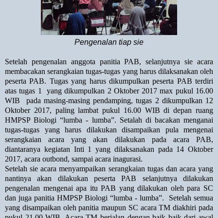
Pengenalan tiap sie
Setelah pengenalan anggota panitia PAB, selanjutnya sie acara
membacakan serangkaian tugas-tugas yang harus dilaksanakan oleh
peserta PAB. Tugas yang harus dikumpulkan peserta PAB terdiri
atas tugas 1
yang dikumpulkan 2 Oktober 2017 max pukul 16.00
WIB
pada masing-masing pendamping, tugas 2 dikumpulkan 12
Oktober 2017, paling lambat pukul 16.00 WIB di depan ruang
HMPSP Biologi “lumba - lumba”. Setalah di bacakan menganai
tugas-tugas yang harus dilakukan disampaikan pula mengenai
serangkaian acara yang akan dilakukan pada acara PAB,
diantaranya kegiatan Inti 1 yang dilaksanakan pada 14 Oktober
2017, acara outbond, sampai acara inagurasi.
Setelah sie acara menyampaikan serangkaian tugas dan acara yang
nantinya akan dilakukan peserta PAB selanjutnya dilakukan
pengenalan mengenai apa itu PAB yang dilakukan oleh para SC
dan juga panitia HMPSP Biologi “lumba - lumba”.
Setelah semua
yang disampaikan oleh panitia maupun SC acara TM diakhiri pada
pukul 21.00 WIB. Acara TM berjalan dengan baik baik dari awal