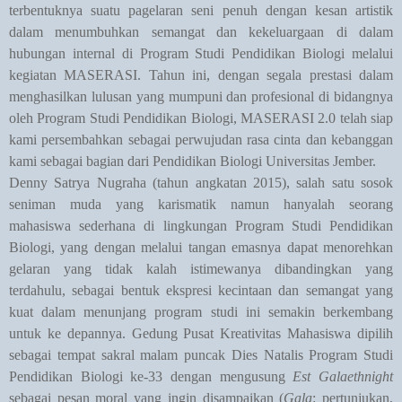
terbentuknya suatu pagelaran seni penuh dengan kesan artistik
dalam menumbuhkan semangat dan kekeluargaan di dalam
hubungan internal di Program Studi Pendidikan Biologi melalui
kegiatan MASERASI. Tahun ini, dengan segala prestasi dalam
menghasilkan lulusan yang mumpuni dan profesional di bidangnya
oleh Program Studi Pendidikan Biologi, MASERASI 2.0 telah siap
kami persembahkan sebagai perwujudan rasa cinta dan kebanggan
kami sebagai bagian dari Pendidikan Biologi Universitas Jember.
Denny Satrya Nugraha (tahun angkatan 2015), salah satu sosok
seniman muda yang karismatik namun hanyalah seorang
mahasiswa sederhana di lingkungan Program Studi Pendidikan
Biologi, yang dengan melalui tangan emasnya dapat menorehkan
gelaran yang tidak kalah istimewanya dibandingkan yang
terdahulu, sebagai bentuk ekspresi kecintaan dan semangat yang
kuat dalam menunjang program studi ini semakin berkembang
untuk ke depannya. Gedung Pusat Kreativitas Mahasiswa dipilih
sebagai tempat sakral malam puncak Dies Natalis Program Studi
Pendidikan Biologi ke-33 dengan mengusung
Est Galaethnight
sebagai pesan moral yang ingin disampaikan (
Gala
: pertunjukan,