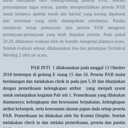
harus dikerjakan oleh masing-masing peserta PAB. Setelah
penyampaian tugas selesai, panitia mempersilahkan peserta PAB
untuk bertanya apabila masih ada hal-hal yang kurang dipahami
dari informasi yang telah disampaikan sebelumya. Panitia
menjawab setiap pertanyaan dari peserta PAB mengenai
pertanyaan-pertanyaan yang telah diajukan peserta. Pada pukul
20.20, dilakukan evaluasi oleh sie komdis mengenai jalannya acara.
Setelah evaluasi selesai, dilaksanakan doa dan penutupan Technical
Meeting 2 oleh sie acara.
PAB INTI
1 dilaksanakan pada tanggal 13 Oktober
2018 bertempat di gedung E ruang 15 dan 16. Peserta PAB mulai
berdatangan dan melakukan cheik in pada jam 5.30 dan dilanjutkan
dengan pemeriksaan kelengkapan atribut
yang menjadi syarat
untuk melanjutkan kegiatan Pab inti 1. Pemeriksaan yang dilakukan
diantaranya; kelengkapan dan kesesuaian berpakaian, kelengkapan
atribut kelompok, serta kesesuaian ukuran papan dada setiap peserta
PAB. Pemeriksaan ini dilakukan oleh Sie Komisi Disiplin. Setelah
melakukan check in dan melalui pemeriksaan, peserta dan panitia