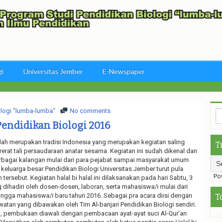
gi
Universitas Jember
E-Newspaper
logi "lumba-lumba"
No comments
 Pendidikan Biologi 2016
ah merupakan tradisi Indonesia yang merupakan kegiatan saling
T
t tali persaudaraan anatar sesama. Kegiatan ini sudah dikenal dan
rbagai kalangan mulai dari para pejabat sampai masyarakat umum
, keluarga besar Pendidikan Biologi Universitas Jember turut pula
Pow
ersebut. Kegiatan halal bi halal ini dilaksanakan pada hari Sabtu, 3
dihadiri oleh dosen-dosen, laboran, serta mahasiswa/i mulai dari
ingga mahasiswa/i baru tahun 2016. Sebagai pra acara diisi dengan
T
watan yang dibawakan oleh Tim Al-banjari Pendidikan Biologi sendiri.
i, pembukaan diawali dengan pembacaan ayat-ayat suci Al-Qur’an