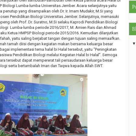
Dilanjutkan oleh sambutan-sambutan oleh ketua panitia acara Halal bi
 Biologi Lumba-lumba Universitas Jember. Acara selanjutnya yaitu
P
’a penutup yang disampaikan oleh Dr. Ir. Imam Mudakir, M.Si yang
osen Pendidikan Biologi Universitas Jember. Selanjutnya, memasuki
ng oleh Prof. Dr. Suratno, M.Si selaku Kaprodi Pendidikan Biologi
iologi Lumba-lumba periode 2016/2017, M. Amien Rais dan Ahmad
B
laku Ketua HMPSP Biologi periode 2015/2016. Kemudian dilanjutkan
hah, yaitu saling berjabat tangan dengan tujuan saling memaafkan.
ramah tamah diisi dengan kegiatan makan bersama keluarga besar
bagai implementasi tema halal bi Halal tersebut, yaitu ‘’Peningkatan
siswa Pendidikan Biologi melalui Kegiatan Halal bi Halal’’. Semoga
ara tersebut dapat mempererat tali persaudaraan keluarga besar
ologi serta bertambalah Iman dan Taqwa kepada Allah SWT.