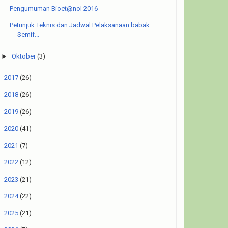
Pengumuman Bioet@nol 2016
Petunjuk Teknis dan Jadwal Pelaksanaan babak
Semif...
►
Oktober
(3)
►
2017
(26)
►
2018
(26)
►
2019
(26)
►
2020
(41)
►
2021
(7)
►
2022
(12)
►
2023
(21)
►
2024
(22)
►
2025
(21)