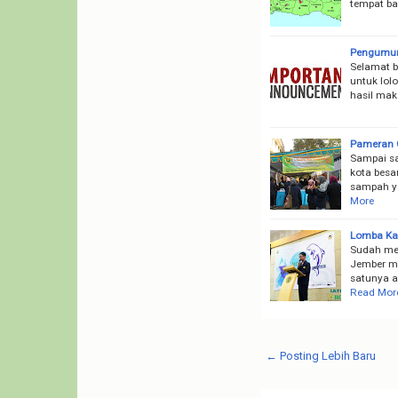
tempat ba
Pengumum
Selamat b
untuk lolo
hasil ma
Pameran G
Sampai sa
kota besa
sampah ya
More
Lomba Kar
Sudah men
Jember m
satunya a
Read Mor
← Posting Lebih Baru