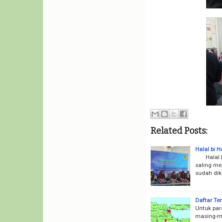
Related Posts:
Halal bi H
Halal bi 
saling me
sudah dik
Daftar Te
Untuk par
masing-ma