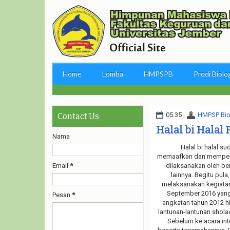
Home
Lomba
HMPSPB
Prodi Biolo
05.35
HMPSP Bio
Contact Us
Halal bi Halal
Nama
Halal bi halal sud
memaafkan dan memperera
Email
*
dilaksanakan oleh be
lainnya. Begitu pula
melaksanakan kegiatan t
September 2016 yang 
Pesan
*
angkatan tahun 2012 h
lantunan-lantunan shola
Sebelum ke acara int