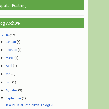
opular Posting
log Archive
▼
2016
(27)
►
Januari
(5)
►
Februari
(1)
►
Maret
(4)
►
April
(1)
►
Mei
(6)
►
Juni
(1)
►
Agustus
(3)
▼
September
(3)
Halal bi Halal Pendidikan Biologi 2016