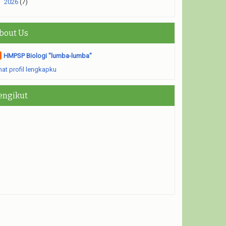
►
2026
(7)
bout Us
HMPSP Biologi "lumba-lumba"
hat profil lengkapku
engikut