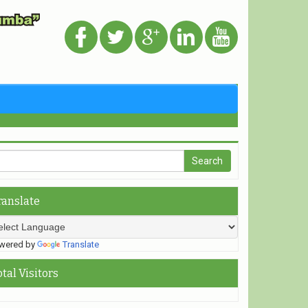
ranslate
ered by
Translate
otal Visitors