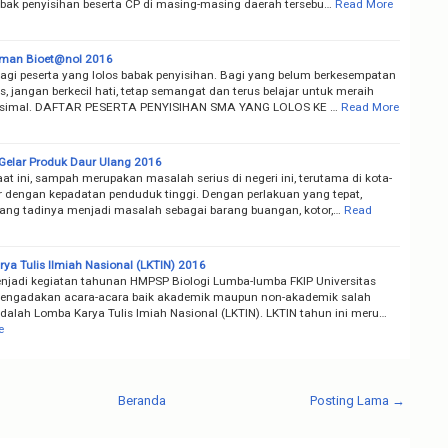
bak penyisihan beserta CP di masing-masing daerah tersebu…
Read More
an Bioet@nol 2016
agi peserta yang lolos babak penyisihan. Bagi yang belum berkesempatan
s, jangan berkecil hati, tetap semangat dan terus belajar untuk meraih
ksimal. DAFTAR PESERTA PENYISIHAN SMA YANG LOLOS KE …
Read More
elar Produk Daur Ulang 2016
at ini, sampah merupakan masalah serius di negeri ini, terutama di kota-
r dengan kepadatan penduduk tinggi. Dengan perlakuan yang tepat,
ng tadinya menjadi masalah sebagai barang buangan, kotor,…
Read
ya Tulis Ilmiah Nasional (LKTIN) 2016
jadi kegiatan tahunan HMPSP Biologi Lumba-lumba FKIP Universitas
engadakan acara-acara baik akademik maupun non-akademik salah
dalah Lomba Karya Tulis Imiah Nasional (LKTIN). LKTIN tahun ini meru…
e
Beranda
Posting Lama →