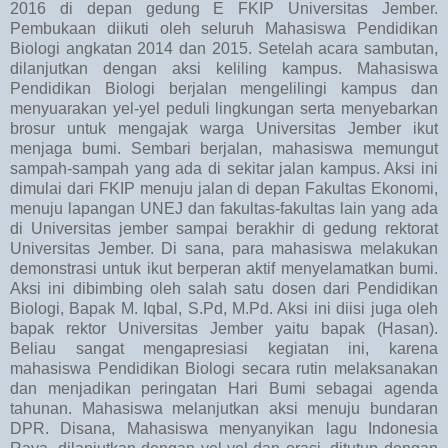
2016 di depan gedung E FKIP Universitas Jember.
Pembukaan diikuti oleh seluruh Mahasiswa Pendidikan
Biologi angkatan 2014 dan 2015. Setelah acara sambutan,
dilanjutkan dengan aksi keliling kampus. Mahasiswa
Pendidikan Biologi berjalan mengelilingi kampus dan
menyuarakan yel-yel peduli lingkungan serta menyebarkan
brosur untuk mengajak warga Universitas Jember ikut
menjaga bumi. Sembari berjalan, mahasiswa memungut
sampah-sampah yang ada di sekitar jalan kampus. Aksi ini
dimulai dari FKIP menuju jalan di depan Fakultas Ekonomi,
menuju lapangan UNEJ dan fakultas-fakultas lain yang ada
di Universitas jember sampai berakhir di gedung rektorat
Universitas Jember. Di sana, para mahasiswa melakukan
demonstrasi untuk ikut berperan aktif menyelamatkan bumi.
Aksi ini dibimbing oleh salah satu dosen dari Pendidikan
Biologi, Bapak M. Iqbal, S.Pd, M.Pd. Aksi ini diisi juga oleh
bapak rektor Universitas Jember yaitu bapak (Hasan).
Beliau sangat mengapresiasi kegiatan ini, karena
mahasiswa Pendidikan Biologi secara rutin melaksanakan
dan menjadikan peringatan Hari Bumi sebagai agenda
tahunan. Mahasiswa melanjutkan aksi menuju bundaran
DPR. Disana, Mahasiswa menyanyikan lagu Indonesia